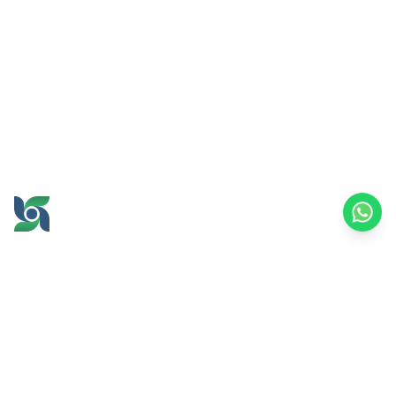
GROW AND PROSPER
TOGETHER
office@brawijayamultiusaha.co.id
Universitas Brawijaya 综合服务大楼 5 楼
Jl. MT. Haryono No.169, Ketawanggede,
Lowokwaru 区
玛琅市，东爪哇 65145
印度尼西亚