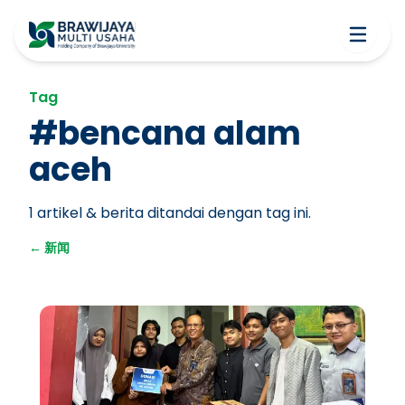
Tag
#
bencana alam
aceh
1
artikel & berita ditandai dengan tag ini.
←
新闻