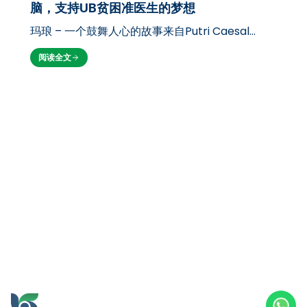
脑，支持UB贫困准医生的梦想
玛琅 – 一个鼓舞人心的故事来自Putri Caesal
Prisilia（17岁），一位来自玛琅市的布拉维贾亚大
阅读全文
学医学院准学生。尽管出身贫困，父亲是卖炸鱼丸
的小贩，Putri通过SNBP途径成功突破了UB严格的
入学选拔，这一非凡成就引起了…