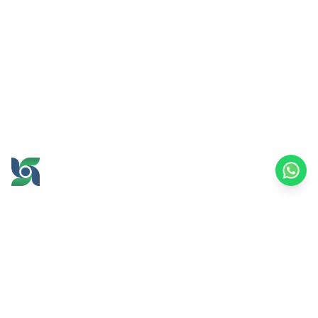
GROW AND PROSPER
TOGETHER
office@brawijayamultiusaha.co.id
Universitas Brawijaya 综合服务大楼 5 楼
Jl. MT. Haryono No.169, Ketawanggede,
Lowokwaru 区
玛琅市，东爪哇 65145
印度尼西亚