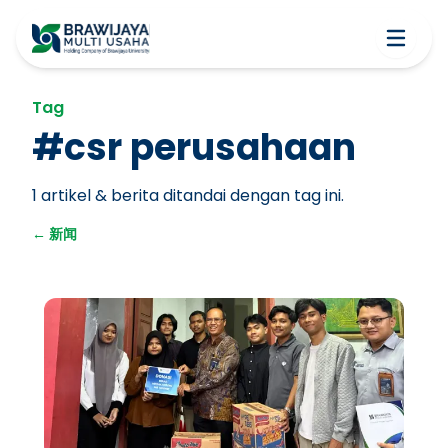
Tag
#
csr perusahaan
1
artikel & berita ditandai dengan tag ini.
←
新闻