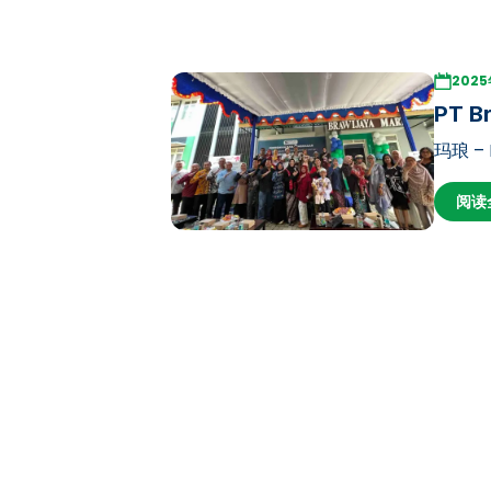
202
PT B
玛琅 – 
式在布拉
阅读