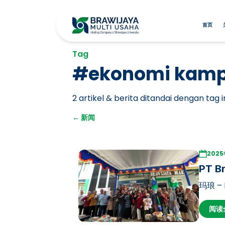
首页
Tag
#
ekonomi kam
2
artikel & berita ditandai dengan tag in
←
新闻
202
PT B
玛琅 – 
业务线
阅读