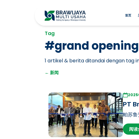
首页
Tag
#
grand opening
1
artikel & berita ditandai dengan tag in
←
新闻
2025
PT B
帕苏鲁安
业务。P
阅读