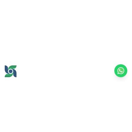
GROW AND PROSPER
TOGETHER
office@brawijayamultiusaha.co.id
Universitas Brawijaya 综合服务大楼 5 楼
Jl. MT. Haryono No.169, Ketawanggede,
Lowokwaru 区
玛琅市，东爪哇 65145
印度尼西亚