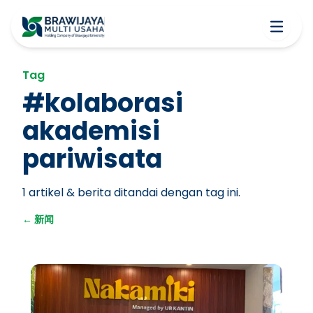
Tag
#
kolaborasi
akademisi
pariwisata
1
artikel & berita ditandai dengan tag ini.
←
新闻