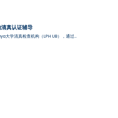
的清真认证辅导
awijaya大学清真检查机构（LPH UB），通过
BimTek）活动，加强其支持…