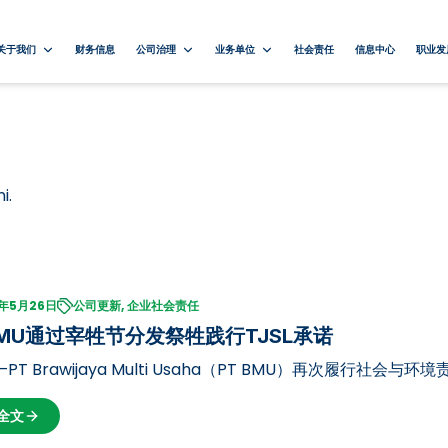
关于我们
财务信息
公司治理
业务单位
社会责任
信息中心
职业发
i.
6年5月26日
公司更新, 企业社会责任
BMU通过宰牲节分发祭牲践行TJSL承诺
PT Brawijaya Multi Usaha（PT BMU）再次履行社会与
牲，以此表达对社区和周边环境的社会关怀。 今年宰牲节，PT B
全文