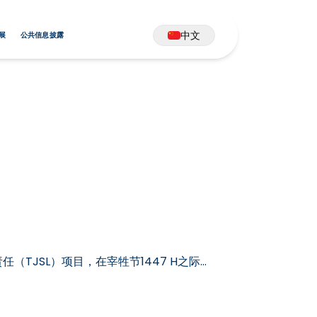
中文
展
公共信息披露
环境责任（TJSL）项目，在宰牲节1447 H之际
MU向多个接收点分发了11头祭牲，包…