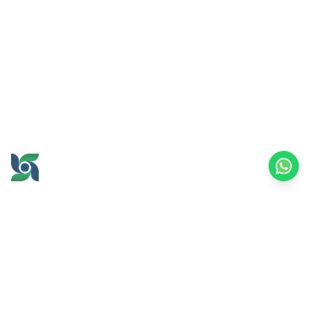
GROW AND PROSPER
TOGETHER
office@brawijayamultiusaha.co.id
Universitas Brawijaya 综合服务大楼 5 楼
Jl. MT. Haryono No.169, Ketawanggede,
Lowokwaru 区
玛琅市，东爪哇 65145
印度尼西亚