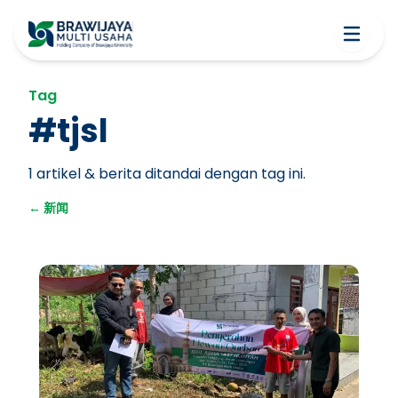
Tag
#
tjsl
1
artikel & berita ditandai dengan tag ini.
←
新闻