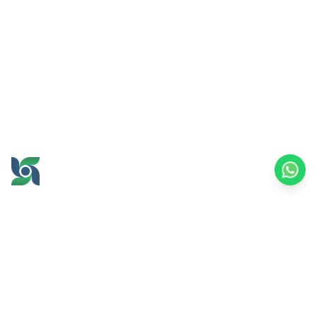
GROW AND PROSPER
TOGETHER
office@brawijayamultiusaha.co.id
Universitas Brawijaya 综合服务大楼 5 楼
Jl. MT. Haryono No.169, Ketawanggede,
Lowokwaru 区
玛琅市，东爪哇 65145
印度尼西亚