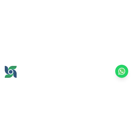
GROW AND PROSPER
TOGETHER
office@brawijayamultiusaha.co.id
Universitas Brawijaya 综合服务大楼 5 楼
Jl. MT. Haryono No.169, Ketawanggede,
Lowokwaru 区
玛琅市，东爪哇 65145
印度尼西亚