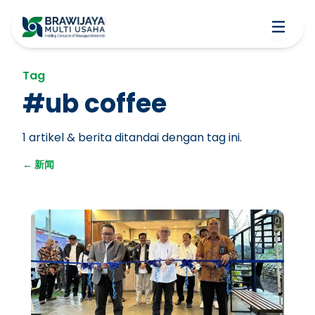
Tag
#
ub coffee
1
artikel & berita ditandai dengan tag ini.
←
新闻