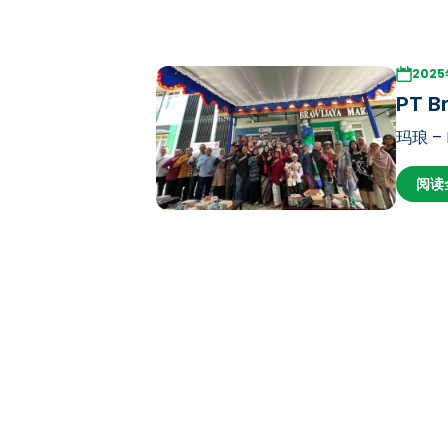
202
PT B
玛琅 – 
式在布拉
阅读