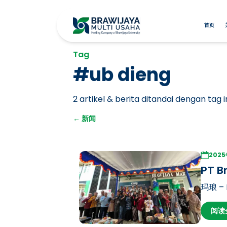
首页
Tag
#
ub dieng
2
artikel & berita ditandai dengan tag in
←
新闻
202
PT B
玛琅 – 
业务线
阅读