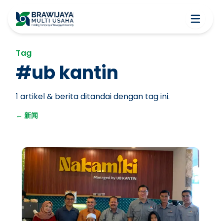
Tag
#
ub kantin
1
artikel & berita ditandai dengan tag ini.
←
新闻