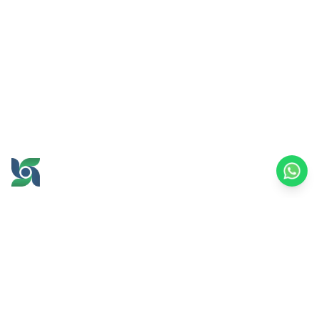
GROW AND PROSPER
TOGETHER
office@brawijayamultiusaha.co.id
Universitas Brawijaya 综合服务大楼 5 楼
Jl. MT. Haryono No.169, Ketawanggede,
Lowokwaru 区
玛琅市，东爪哇 65145
印度尼西亚