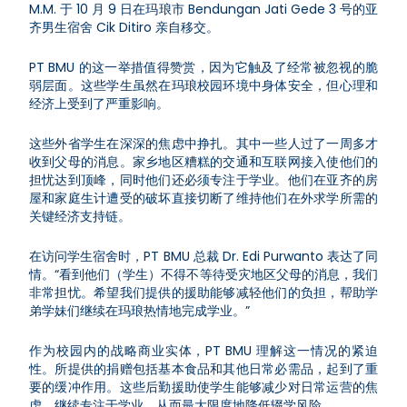
M.M. 于 10 月 9 日在玛琅市 Bendungan Jati Gede 3 号的亚
齐男生宿舍 Cik Ditiro 亲自移交。
PT BMU 的这一举措值得赞赏，因为它触及了经常被忽视的脆
弱层面。这些学生虽然在玛琅校园环境中身体安全，但心理和
经济上受到了严重影响。
这些外省学生在深深的焦虑中挣扎。其中一些人过了一周多才
收到父母的消息。家乡地区糟糕的交通和互联网接入使他们的
担忧达到顶峰，同时他们还必须专注于学业。他们在亚齐的房
屋和家庭生计遭受的破坏直接切断了维持他们在外求学所需的
关键经济支持链。
在访问学生宿舍时，PT BMU 总裁 Dr. Edi Purwanto 表达了同
情。“看到他们（学生）不得不等待受灾地区父母的消息，我们
非常担忧。希望我们提供的援助能够减轻他们的负担，帮助学
弟学妹们继续在玛琅热情地完成学业。”
作为校园内的战略商业实体，PT BMU 理解这一情况的紧迫
性。所提供的捐赠包括基本食品和其他日常必需品，起到了重
要的缓冲作用。这些后勤援助使学生能够减少对日常运营的焦
虑，继续专注于学业，从而最大限度地降低辍学风险。