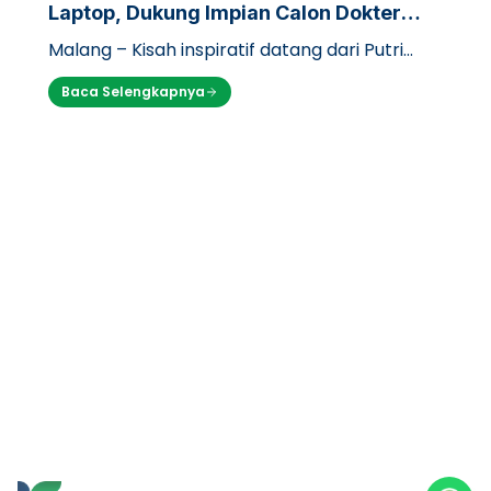
Laptop, Dukung Impian Calon Dokter
Kurang Mampu di UB
Malang – Kisah inspiratif datang dari Putri
Caesal Prisilia (17), seorang calon mahasiswa
Baca Selengkapnya
Fakultas Kedokteran Universita…