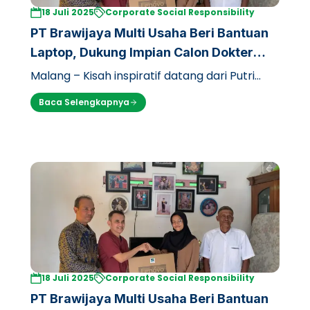
18 Juli 2025
Corporate Social Responsibility
PT Brawijaya Multi Usaha Beri Bantuan
Laptop, Dukung Impian Calon Dokter
Kurang Mampu di UB
Malang – Kisah inspiratif datang dari Putri
Caesal Prisilia (17), seorang calon mahasiswa
Baca Selengkapnya
Fakultas Kedokteran Universita…
18 Juli 2025
Corporate Social Responsibility
PT Brawijaya Multi Usaha Beri Bantuan