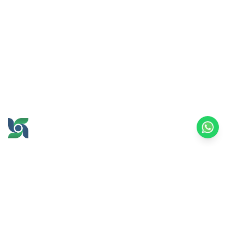
GROW AND PROSPER
TOGETHER
office@brawijayamultiusaha.co.id
Gedung Layanan Bersama Lantai 5,
Universitas Brawijaya
Jl. MT. Haryono No.169, Ketawanggede, Kec.
Lowokwaru,
Kota Malang, Jawa Timur, 65145