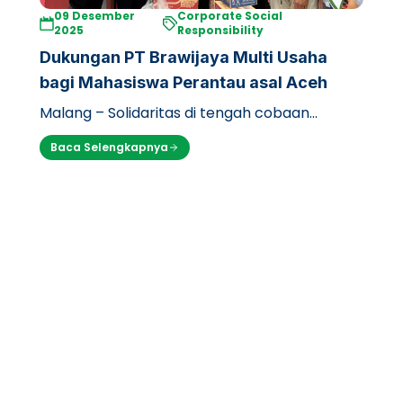
09 Desember
Corporate Social
2025
Responsibility
Dukungan PT Brawijaya Multi Usaha
bagi Mahasiswa Perantau asal Aceh
Malang – Solidaritas di tengah cobaan
seringkali diuji oleh jarak fisik. Namun, PT
Baca Selengkapnya
Brawijaya Multi Usaha (PT BMU), sebag…