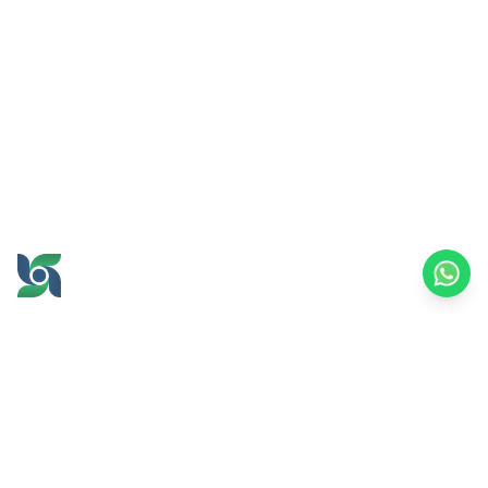
GROW AND PROSPER
TOGETHER
office@brawijayamultiusaha.co.id
Gedung Layanan Bersama Lantai 5,
Universitas Brawijaya
Jl. MT. Haryono No.169, Ketawanggede, Kec.
Lowokwaru,
Kota Malang, Jawa Timur, 65145