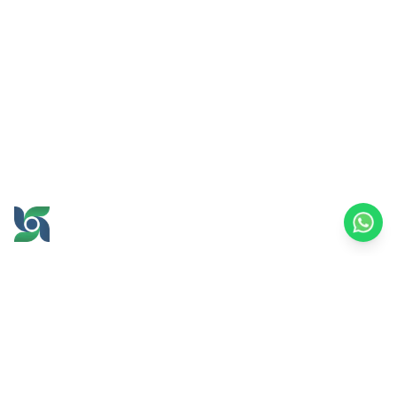
GROW AND PROSPER
TOGETHER
office@brawijayamultiusaha.co.id
Gedung Layanan Bersama Lantai 5,
Universitas Brawijaya
Jl. MT. Haryono No.169, Ketawanggede, Kec.
Lowokwaru,
Kota Malang, Jawa Timur, 65145