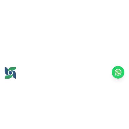
GROW AND PROSPER
TOGETHER
office@brawijayamultiusaha.co.id
Gedung Layanan Bersama Lantai 5,
Universitas Brawijaya
Jl. MT. Haryono No.169, Ketawanggede, Kec.
Lowokwaru,
Kota Malang, Jawa Timur, 65145