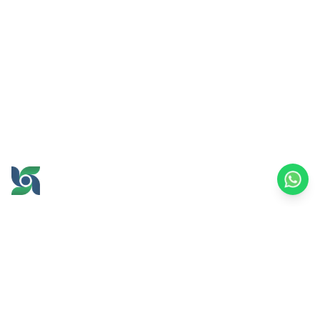
GROW AND PROSPER
TOGETHER
office@brawijayamultiusaha.co.id
Gedung Layanan Bersama Lantai 5,
Universitas Brawijaya
Jl. MT. Haryono No.169, Ketawanggede, Kec.
Lowokwaru,
Kota Malang, Jawa Timur, 65145