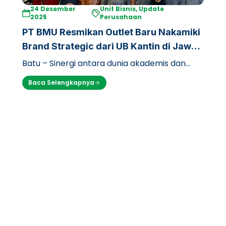
24 Desember
Unit Bisnis, Update
2025
Perusahaan
PT BMU Resmikan Outlet Baru Nakamiki
Brand Strategic dari UB Kantin di Jawa
Timur Park 1
Batu – Sinergi antara dunia akademis dan
industri pariwisata di Jawa Timur memasuki
Baca Selengkapnya
babak baru. Setelah sukses mengorbit…