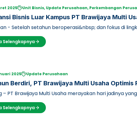
ret 2025
Unit Bisnis, Update Perusahaan, Perkembangan Perus
nsi Bisnis Luar Kampus PT Brawijaya Multi U
ee
an - Setelah setahun beroperasi&nbsp; dan fokus di ling
kini melebarkan say…
a Selengkapnya
nuari 2025
Update Perusahaan
un Berdiri, PT Brawijaya Multi Usaha Optimis 
 2028
 – PT Brawijaya Multi Usaha merayakan hari jadinya ya
haan ini berhasil me…
a Selengkapnya