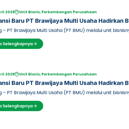
ril 2025
Unit Bisnis, Perkembangan Perusahaan
nsi Baru PT Brawijaya Multi Usaha Hadirkan 
g
 – PT Brawijaya Multi Usaha (PT BMU) melalui unit bisnis
 lini usaha Braw…
a Selengkapnya
ril 2025
Unit Bisnis, Perkembangan Perusahaan
nsi Baru PT Brawijaya Multi Usaha Hadirkan 
g
 – PT Brawijaya Multi Usaha (PT BMU) melalui unit bisnis
 lini usaha Braw…
a Selengkapnya