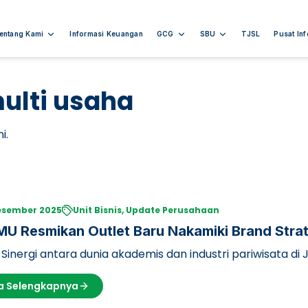
entang Kami
Informasi Keuangan
GCG
SBU
TJSL
Pusat In
ulti usaha
i.
esember 2025
Unit Bisnis, Update Perusahaan
U Resmikan Outlet Baru Nakamiki Brand Strat
 Park 1
 Sinergi antara dunia akademis dan industri pariwisata 
h sukses mengorbit…
a Selengkapnya