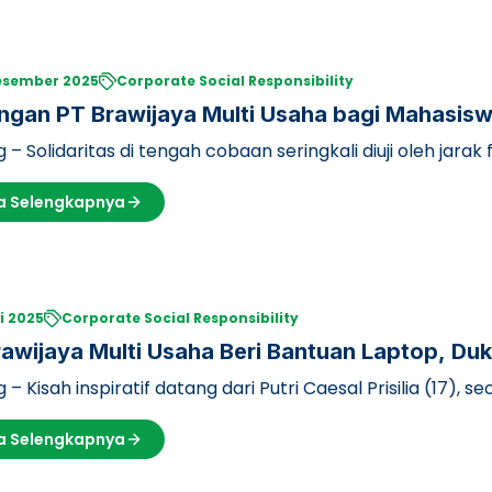
esember 2025
Corporate Social Responsibility
ngan PT Brawijaya Multi Usaha bagi Mahasisw
 – Solidaritas di tengah cobaan seringkali diuji oleh jarak 
MU), sebag…
a Selengkapnya
li 2025
Corporate Social Responsibility
awijaya Multi Usaha Beri Bantuan Laptop, Du
ng Mampu di UB
 – Kisah inspiratif datang dari Putri Caesal Prisilia (17),
eran Universita…
a Selengkapnya