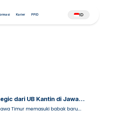
ID
formasi
Karier
PPID
egic dari UB Kantin di Jawa
di Jawa Timur memasuki babak baru.