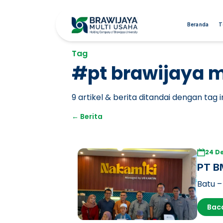
Beranda
T
Tag
#
pt brawijaya m
9
artikel & berita ditandai dengan tag in
←
Berita
24 D
PT BM
Timur
Batu –
Setela
Bac