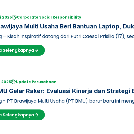
li 2025
Corporate Social Responsibility
awijaya Multi Usaha Beri Bantuan Laptop, Du
ng Mampu di UB
 – Kisah inspiratif datang dari Putri Caesal Prisilia (17),
eran Universita…
a Selengkapnya
li 2025
Update Perusahaan
U Gelar Raker: Evaluasi Kinerja dan Strategi E
 - PT Brawijaya Multi Usaha (PT BMU) baru-baru ini mengg
 dua hari, dari K…
a Selengkapnya