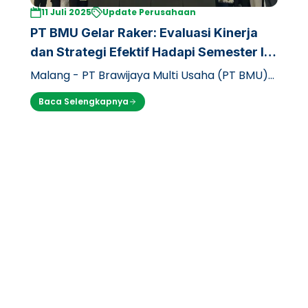
11 Juli 2025
Update Perusahaan
PT BMU Gelar Raker: Evaluasi Kinerja
dan Strategi Efektif Hadapi Semester II
2025
Malang - PT Brawijaya Multi Usaha (PT BMU)
baru-baru ini menggelar rapat kerja (raker)
Baca Selengkapnya
strategis selama dua hari, dari K…