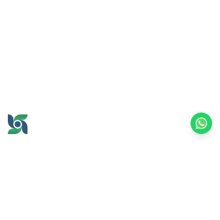
GROW AND PROSPER
TOGETHER
office@brawijayamultiusaha.co.id
Gedung Layanan Bersama Lantai 5,
Universitas Brawijaya
Jl. MT. Haryono No.169, Ketawanggede, Kec.
Lowokwaru,
Kota Malang, Jawa Timur, 65145