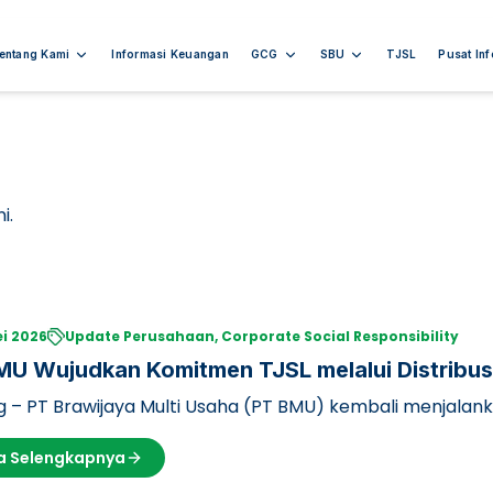
entang Kami
Informasi Keuangan
GCG
SBU
TJSL
Pusat In
i.
i 2026
Update Perusahaan, Corporate Social Responsibility
MU Wujudkan Komitmen TJSL melalui Distribus
 – PT Brawijaya Multi Usaha (PT BMU) kembali menjala
ngkungan (TJSL) melal…
a Selengkapnya