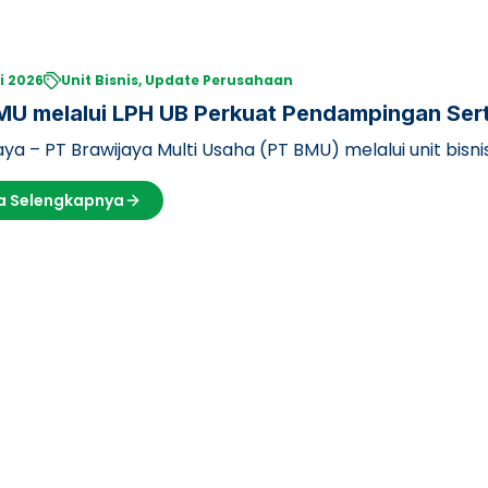
i 2026
Unit Bisnis, Update Perusahaan
U melalui LPH UB Perkuat Pendampingan Serti
 Timur
ya – PT Brawijaya Multi Usaha (PT BMU) melalui unit bis
sitas Brawijaya (LPH UB) …
a Selengkapnya