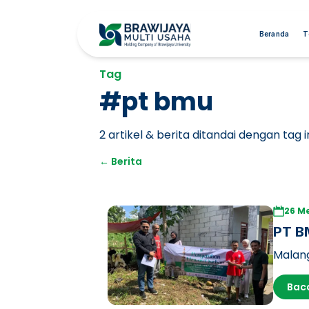
Beranda
T
Tag
#
pt bmu
2
artikel & berita ditandai dengan tag in
←
Berita
26 Me
PT B
Malang
dan Li
Bac