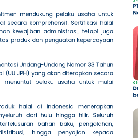
24
P
N
omitmen mendukung pelaku usaha untuk
K
l secara komprehensif. Sertifikasi halal
an kewajiban administrasi, tetapi juga
litas produk dan penguatan kepercayaan
entasi Undang-Undang Nomor 33 Tahun
al (UU JPH) yang akan diterapkan secara
6 menuntut pelaku usaha untuk mulai
09
D
b
roduk halal di Indonesia menerapkan
luruh dari hulu hingga hilir. Seluruh
etertelusuran bahan baku, pengolahan,
stribusi, hingga penyajian kepada