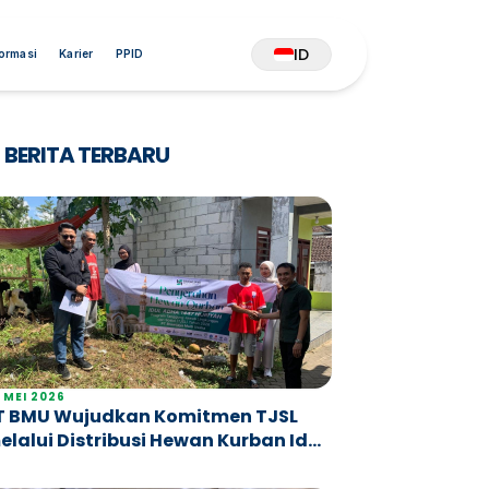
ID
formasi
Karier
PPID
BERITA TERBARU
 MEI 2026
T BMU Wujudkan Komitmen TJSL
elalui Distribusi Hewan Kurban Idul
dha