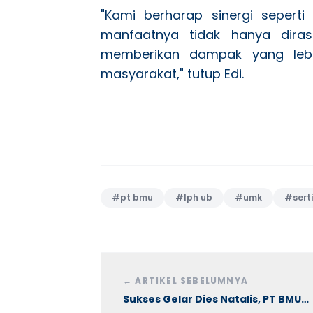
"Kami berharap sinergi sepert
manfaatnya tidak hanya diras
memberikan dampak yang lebi
masyarakat," tutup Edi.
#
pt bmu
#
lph ub
#
umk
#
sert
←
ARTIKEL SEBELUMNYA
Sukses Gelar Dies Natalis, PT BMU