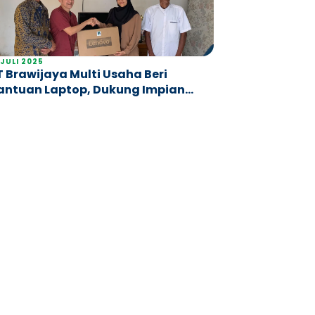
 JULI 2025
T Brawijaya Multi Usaha Beri
antuan Laptop, Dukung Impian
alon Dokter Kurang Mampu di UB