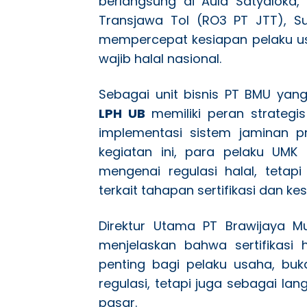
berlangsung di Aula Satyaloka,
Transjawa Tol (RO3 PT JTT), S
mempercepat kesiapan pelaku u
wajib halal nasional.
Sebagai unit bisnis PT BMU yang
LPH UB
memiliki peran strateg
implementasi sistem jaminan pr
kegiatan ini, para pelaku UM
mengenai regulasi halal, teta
terkait tahapan sertifikasi dan k
Direktur Utama PT Brawijaya Mult
menjelaskan bahwa sertifikasi 
penting bagi pelaku usaha, buk
regulasi, tetapi juga sebagai la
pasar.