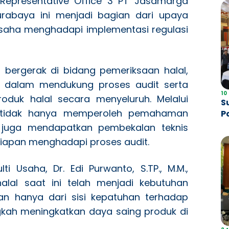
 Representative Office 3 PT Jasamarga
urabaya ini menjadi bagian dari upaya
saha menghadapi implementasi regulasi
 bergerak di bidang pemeriksaan halal,
is dalam mendukung proses audit serta
10
oduk halal secara menyeluruh. Melalui
S
K tidak hanya memperoleh pemahaman
P
P
pi juga mendapatkan pembekalan teknis
esiapan menghadapi proses audit.
i Usaha, Dr. Edi Purwanto, S.TP., M.M.,
halal saat ini telah menjadi kebutuhan
an hanya dari sisi kepatuhan terhadap
ngkah meningkatkan daya saing produk di