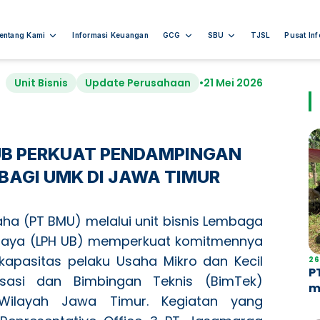
entang Kami
Informasi Keuangan
GCG
SBU
TJSL
Pusat In
Unit Bisnis
Update Perusahaan
•
21 Mei 2026
 UB PERKUAT PENDAMPINGAN
 BAGI UMK DI JAWA TIMUR
aha (PT BMU) melalui unit bisnis Lembaga
wijaya (LPH UB) memperkuat komitmennya
apasitas pelaku Usaha Mikro dan Kecil
26
P
lisasi dan Bimbingan Teknis (BimTek)
m
 Wilayah Jawa Timur. Kegiatan yang
A