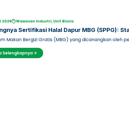
i 2026
Wawasan Industri, Unit Bisnis
ingnya Sertifikasi Halal Dapur MBG (SPPG): 
ama LPH UB
m Makan Bergizi Gratis (MBG) yang dicanangkan oleh pem
 merupakan langkah …
a Selengkapnya