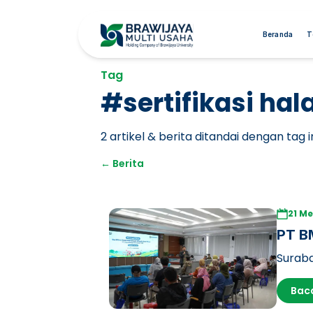
Beranda
T
Tag
#
sertifikasi hala
2
artikel & berita ditandai dengan tag in
←
Berita
21 Me
PT BM
Jawa
Suraba
Univer
Bac