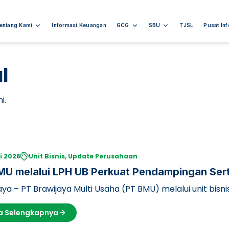
entang Kami
Informasi Keuangan
GCG
SBU
TJSL
Pusat In
l
i.
i 2026
Unit Bisnis, Update Perusahaan
U melalui LPH UB Perkuat Pendampingan Serti
 Timur
ya – PT Brawijaya Multi Usaha (PT BMU) melalui unit bis
sitas Brawijaya (LPH UB) …
a Selengkapnya